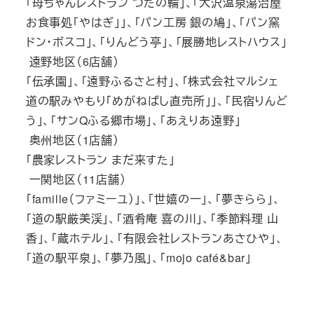
「母ちゃんレストラン つたの輪」、「大沢温泉湯治屋
お食事処「やはぎ」」、「パン工房 銀の鳩」、「パン窯
ドン・ボスコ」、「りんどう亭」、「展勝地レストハウス」
遠野地区（6店舗）
「伝承園」、「遠野ふるさと村」、「株式会社マルシェ
道の駅みやもり「めがねばし直売所」」、「民宿りんど
う」、「サンQふる郷市場」、「あえりあ遠野」
奥州地区（1店舗）
「農家レストラン まだ来すた」
一関地区（11店舗）
「famille（ファミーユ）」、「世嬉の一」、「夢きらら」、
「道の駅厳美渓」、「酒肴庵 喜の川」、「季節料理 山
香」、「蔵ホテル」、「有限会社レストランあさひや」、
「道の駅平泉」、「夢乃風」、「mojo café&bar」