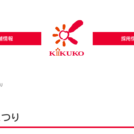
舗情報
採用
り
まつり