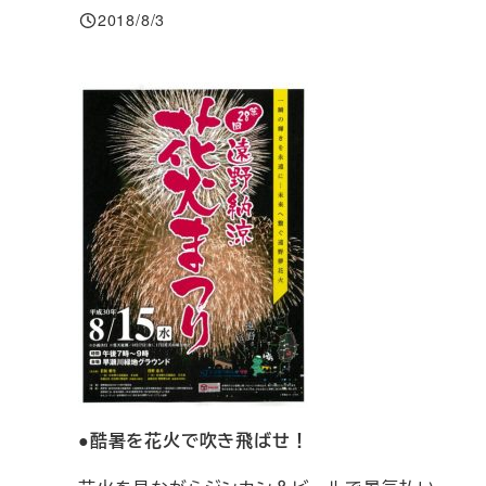
2018/8/3
投稿日
●酷暑を花火で吹き飛ばせ！