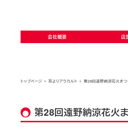
メ
イ
ン
コ
会社概要
店
ン
テ
ン
ツ
へ
移
トップページ
耳よりアラカルト
第28回遠野納涼花火まつ
動
第28回遠野納涼花火